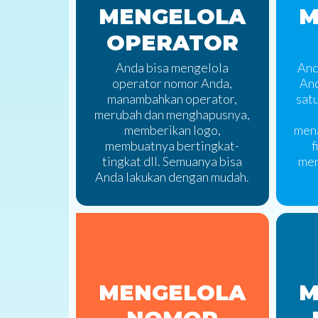
MENGELOLA
M
OPERATOR
Anda bisa mengelola
And
operator nomor Anda,
An
manambahkan operator,
satu
merubah dan menghapusnya,
memberikan logo,
men
membuatnya bertingkat-
f
tingkat dll. Semuanya bisa
mer
Anda lakukan dengan mudah.
MENGELOLA
M