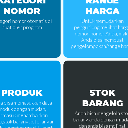
KATEGORI
RANGE
NOMOR
HARGA
egori nomor otomatis di
Untuk memudahkan
buat oleh program
pengunjung melihat har
nomor-nomor Anda, mak
Anda bisa membuat
pengelompokan/range ha
PRODUK
STOK
BARANG
a bisa memasukkan data
roduk dengan mudah,
Anda bisa mengelola sto
ermasuk menambahkan
barang anda dengan mud
a,stok barang,keterangan
dan anda bisa melihat
uk, gambar produk, merk