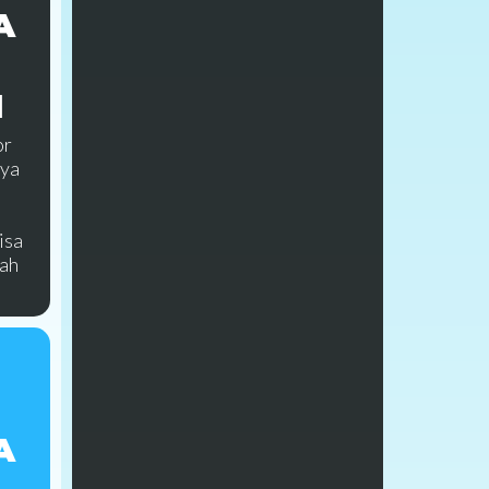
A
N
or
ya
isa
ah
A