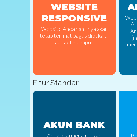
WEBSITE
A
RESPONSIVE
Webs
Ar
Website Anda nantinya akan
An
tetap terlihat bagus dibuka di
(m
gadget manapun
men
Fitur Standar
AKUN BANK
Anda bisa menampilkan
Pe