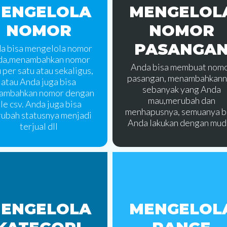
ENGELOLA
MENGELOL
NOMOR
NOMOR
PASANGA
a bisa mengelola nomor
da,menambahkan nomor
Anda bisa membuat nom
 per satu atau sekaligus,
pasangan, menambahkann
atau Anda juga bisa
sebanyak yang Anda
ambahkan nomor dengan
mau,merubah dan
ile csv. Anda juga bisa
menhapusnya, semuanya b
ubah statusnya menjadi
Anda lakukan dengan mud
terjual dll
ENGELOLA
MENGELOL