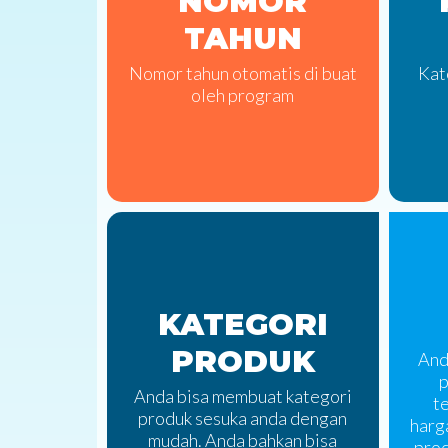
NOMOR
TAHUN
Nomor tahun otomatis di buat
Kat
oleh program
KATEGORI
PRODUK
And
p
Anda bisa membuat kategori
t
produk sesuka anda dengan
harg
mudah. Anda bahkan bisa
prod