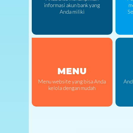
informasi akun bank yang
m
Anda miliki
Se
MENU
Menu website yang bisa Anda
And
kelola dengan mudah