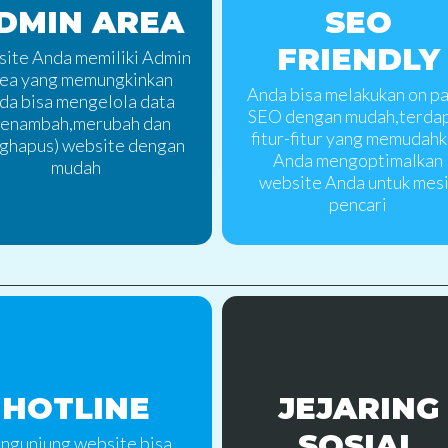
DMIN AREA
SEO
FRIENDLY
ite Anda memiliki Admin
ea yang memungkinkan
Anda bisa melakukan on p
da bisa mengelola data
SEO dengan mudah,terda
enambah,merubah dan
fitur-fitur yang memudah
ghapus) website dengan
Anda mengoptimalkan
mudah
website Anda untuk mes
pencari
HOTLINE
JEJARING
SOSIAL
ngunjung website bisa