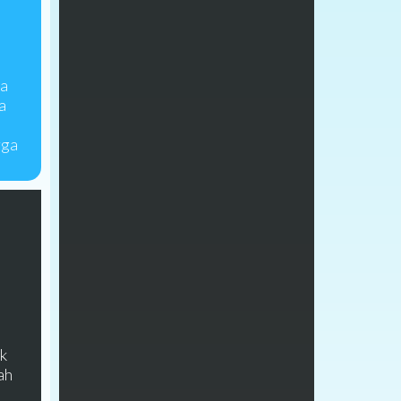
ga
a
rga
k
ah