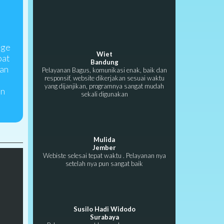
age
Wiet
pat
Bandung
kan
Pelayanan Bagus, komunikasi enak, baik dan
responsif, website dikerjakan sesuai waktu
yang dijanjikan, programnya sangat mudah
in
sekali digunakan
Mulida
Jember
Webiste selesai tepat waktu . Pelayanan nya
setelah nya pun sangat baik
Susilo Hadi Widodo
Surabaya