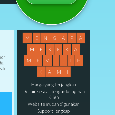
M
E
N
G
A
P
A
M
E
R
E
K
A
mor
M
E
M
I
L
I
H
da,
yak
K
A
M
I
Harga yang terjangkau
Desain sesuai dengan keinginan
Klien
Website mudah digunakan
Support lengkap