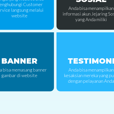
enghubungi Customer
Anda bisa menampilkan
rvice langsung melalui
informasi akun Jejaring So
website
yang Anda miliki
BANNER
TESTIMON
a bisa memasang banner
Anda bisa menampilkan
gambar di website
kesaksian mereka yang pu
dengan pelayanan And