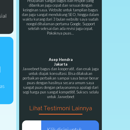
Pelayanan sangat bagus dan respon yang
diberikan juga cepat dan sesuai dengan
keinginan saya. Website untuk tampilan bagus
dan juga sangat mendukung SEO, hingga dalam
sial
waktu kurang dari 3 bulan website saya sudah
nongol dihalaman pertama Google. Support
setelah selesai dan ada revisi juga cepat.
Pokoknya puas...
Asep Hendra
Jakarta
I
Javwebnet bagus dan kooperatif.. dan enak juga
untuk diajak konsultasi. Bisa dilakukan
perbaikan-perbaikan sampai saya benar-benar
puas dengan hasilnya secara umum saya
as
sangat puas dengan pelayanannya apalagi dari
a
segi harga pun sangat kompetitif, Sukses selalu
untuk Javwebnet
Lihat Testimoni Lainnya
Klik disini untuk