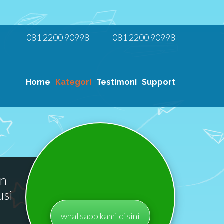
081 2200 90998
081 2200 90998
Home
Kategori
Testimoni
Support
an
usi
whatsapp kami disini