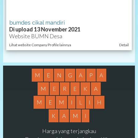
bumdes cikal mandiri
Di upload 13 November 2021
Website BUMN Desa
Lihat website Company Profile lainnya
Detail
M
E
N
G
A
P
A
M
E
R
E
K
A
M
E
M
I
L
I
H
K
A
M
I
Harga yang terjangkau