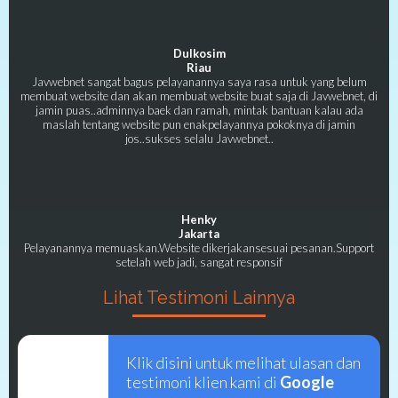
Dulkosim
Riau
Javwebnet sangat bagus pelayanannya saya rasa untuk yang belum
membuat website dan akan membuat website buat saja di Javwebnet, di
jamin puas..adminnya baek dan ramah, mintak bantuan kalau ada
maslah tentang website pun enakpelayannya pokoknya di jamin
jos..sukses selalu Javwebnet..
Henky
Jakarta
Pelayanannya memuaskan.Website dikerjakansesuai pesanan.Support
setelah web jadi, sangat responsif
Lihat Testimoni Lainnya
Klik disini untuk melihat ulasan dan
testimoni klien kami di
Google