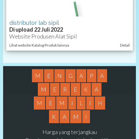
distributor lab sipil
Di upload 22 Juli 2022
Website Produsen Alat Sipil
Lihat website Katalog Produk lainnya
Detail
M
E
N
G
A
P
A
M
E
R
E
K
A
M
E
M
I
L
I
H
K
A
M
I
Harga yang terjangkau