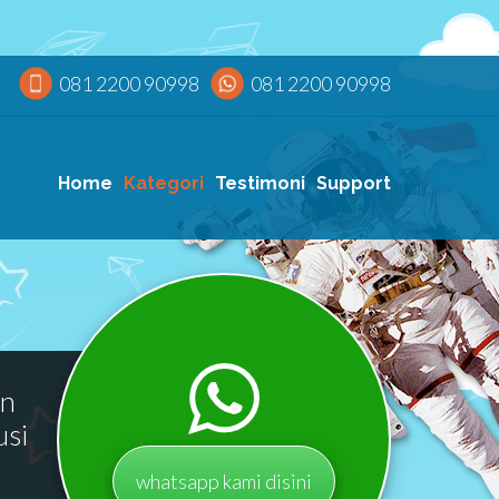
081 2200 90998
081 2200 90998
Home
Kategori
Testimoni
Support
an
usi
whatsapp kami disini