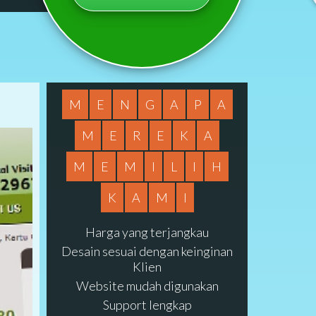
M
E
N
G
A
P
A
M
E
R
E
K
A
M
E
M
I
L
I
H
K
A
M
I
Harga yang terjangkau
Desain sesuai dengan keinginan
Klien
Website mudah digunakan
Support lengkap