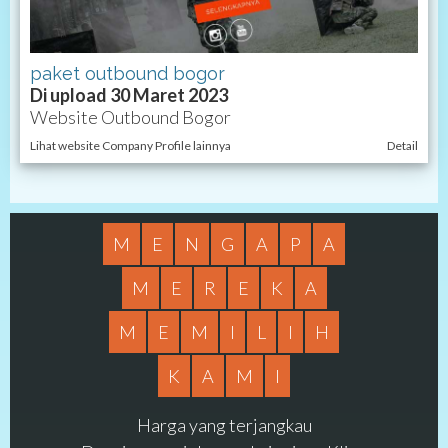
paket outbound bogor
Di upload 30 Maret 2023
Website Outbound Bogor
Lihat website Company Profile lainnya
Detail
M
E
N
G
A
P
A
M
E
R
E
K
A
M
E
M
I
L
I
H
K
A
M
I
Harga yang terjangkau