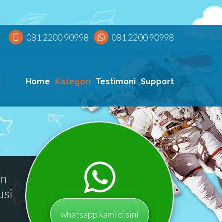
081 2200 90998
081 2200 90998
Home
Kategori
Testimoni
Support
an
usi
whatsapp kami disini