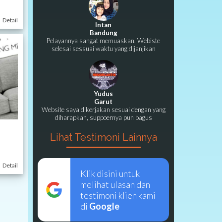
Detail
Intan
Bandung
Pelayannya sangat memuaskan. Webiste
selesai sessuai waktu yang dijanjikan
Yudus
Garut
Website saya dikerjakan sesuai dengan yang
diharapkan, suppoernya pun bagus
Lihat Testimoni Lainnya
Detail
Klik disini untuk
melihat ulasan dan
testimoni klien kami
di
Google