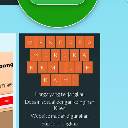
M
E
N
G
A
P
A
M
E
R
E
K
A
M
E
M
I
L
I
H
K
A
M
I
Harga yang terjangkau
Desain sesuai dengan keinginan
Klien
Website mudah digunakan
Support lengkap