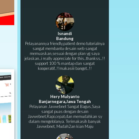
Isnandi
Bandung
Pelayanannya friendly,patient demo tutorialnya
sangat membantu desain web sangat
memuaskan,sesuai dengan plan yg saya
jelaskan..i really appreciate for this..thankss..!!
support 100 % mantap dan sangat
kooperatif..!!makasiii banget..!!
Hery Mulyanto
Banjarnegara,Jawa Tengah
Pelayanan Javwebnet Sangat Bagus,Saya
sangat puas dengan desain
Javwebnet,Rapi,cepat,dan memudahkan sy
dalam mengelolanya. Terimakasih banyak
Javwebnet, Mudah2an kian Maju