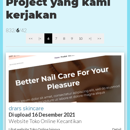
Project yang kami
kerjakan
832/
6
/42
<<
|<
6
7
8
9
10
>|
>>
drars skincare
Di upload 16 Desember 2021
Website Toko Online Kecantikan
Lihat website Toko Online lainnya
Detail