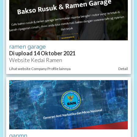
ramen garage
Di upload 14 Oktober 2021
Website Kedai Ramen
Lihat website Company Profile lainnya
Detail
ganmn