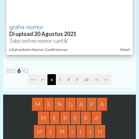
graha nomor
Di upload 20 Agustus 2021
Toko online nomor cantik
Lihat website Nomor Cantik lainnya
Detail
832/
6
/42
<<
|<
6
7
8
9
10
>|
>>
M
E
N
G
A
P
A
M
E
R
E
K
A
M
E
M
I
L
I
H