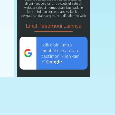
dijanjikan, pelayanan Javwebnet setelah
website selesai memuaskan, tapi kadang
format tulisan berbeda apa yg ketik di
pengaturan dan yang muncul di halaman web
Lihat Testimoni Lainnya
Klik disini untuk
melihat ulasan dan
testimoni klien kami
di
Google