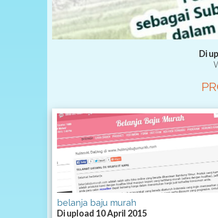
Di u
PR
belanja baju murah
Di upload 10 April 2015