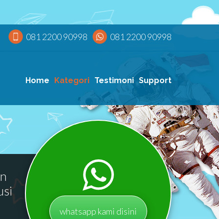
081 2200 90998
081 2200 90998
Home
Kategori
Testimoni
Support
an
usi
whatsapp kami disini