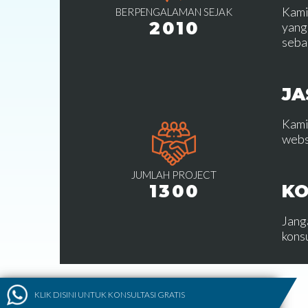
Kami
BERPENGALAMAN SEJAK
2010
yang
seba
JA
Kami
webs
JUMLAH PROJECT
KO
1300
Jang
kons
KLIK DISINI UNTUK KONSULTASI GRATIS