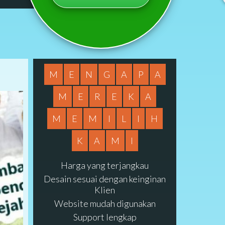
M
E
N
G
A
P
A
M
E
R
E
K
A
M
E
M
I
L
I
H
K
A
M
I
Harga yang terjangkau
Desain sesuai dengan keinginan
Klien
Website mudah digunakan
Support lengkap