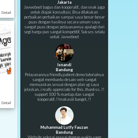
Jakarta
Javwebnet bagus dan kooperatif.. dan enak juga
untuk diajak konsultasi. Bisa dilakukan
Detail
perbaikan-perbaikan sampai saya benar-benar
puas dengan hasilnya secara umum saya
sangat puas dengan pelayanannya apalagi dari
segi harga pun sangat kompetitif, Sukses selalu
untuk Javwebnet
Isnandi
Bandung
Pelayanannya friendly,patient demo tutorialnya
sangat membantu desain web sangat
memuaskan,sesuai dengan plan yg saya
jelaskan..i really appreciate for this..thankss..!!
support 100 % mantap dan sangat
kooperatif..!!makasiii banget..!!
Detail
Muhammad Lutfy Fauzan
Bandung
Website selesai sesuai dengan waktu yang