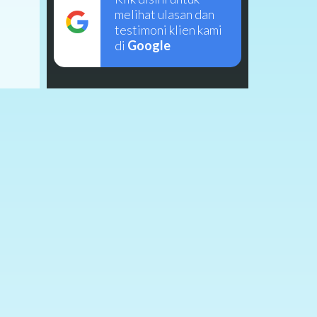
melihat ulasan dan
testimoni klien kami
di
Google