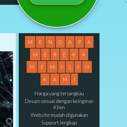
M
E
N
G
A
P
A
M
E
R
E
K
A
M
E
M
I
L
I
H
K
A
M
I
Harga yang terjangkau
Desain sesuai dengan keinginan
Klien
Website mudah digunakan
Support lengkap