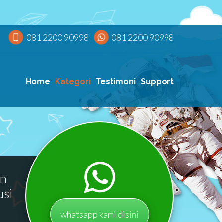
081 2200 90998
081 2200 90998
Home
Kategori
Testimoni
Support
an
usi
whatsapp kami disini