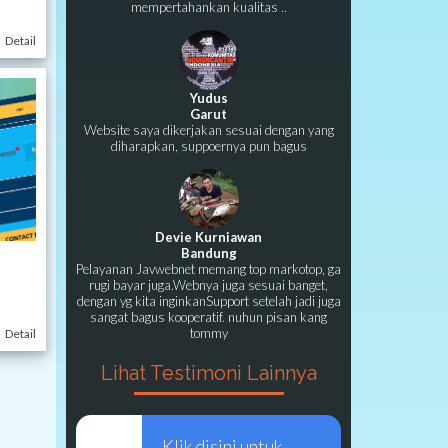
mempertahankan kualitas ..
Detail
Yudus
Garut
Website saya dikerjakan sesuai dengan yang
diharapkan, suppoernya pun bagus
Devie Kurniawan
Bandung
Pelayanan Javwebnet memang top markotop, ga
rugi bayar juga.Webnya juga sesuai banget,
dengan yg kita inginkanSupport setelah jadi juga
sangat bagus kooperatif. nuhun pisan kang
tommy
Detail
Lihat Testimoni Lainnya
Klik disini untuk