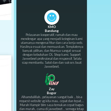
KMO
Bandung
Pelayanan kooperatif, ramah dan mau
mendengar apa yang menjadi keinginan kami
utamanya mengenai fitur dan cara kerja web.
Hasilnya esuai dan memuaskan. Templatenya
banyak pilihan, dan fiturnya sangat sesuai
dengan kebutuhan OL Shop kami. Support
Javwebnet profesional dan responsif. Selalu
siap membantu. Salut dan dan sukses buat
Javwebnet.
Zay
Bogor
Alhamdulillah.. pelayanan sangat baik .. bisa
request website yg kita mau.. cepat dan tepat....
Murah Hampir blm saya temukan cepat bagus
dan murah.. cuma di javwebnet .. semoga tetap