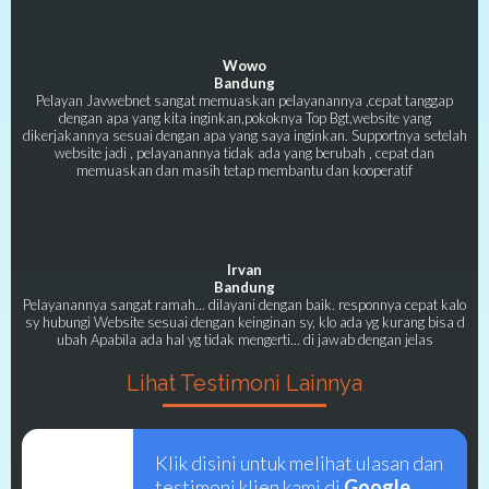
Wowo
Bandung
Pelayan Javwebnet sangat memuaskan pelayanannya ,cepat tanggap
dengan apa yang kita inginkan,pokoknya Top Bgt,website yang
dikerjakannya sesuai dengan apa yang saya inginkan. Supportnya setelah
website jadi , pelayanannya tidak ada yang berubah , cepat dan
memuaskan dan masih tetap membantu dan kooperatif
Irvan
Bandung
Pelayanannya sangat ramah... dilayani dengan baik. responnya cepat kalo
sy hubungi Website sesuai dengan keinginan sy, klo ada yg kurang bisa d
ubah Apabila ada hal yg tidak mengerti... di jawab dengan jelas
Lihat Testimoni Lainnya
Klik disini untuk melihat ulasan dan
testimoni klien kami di
Google