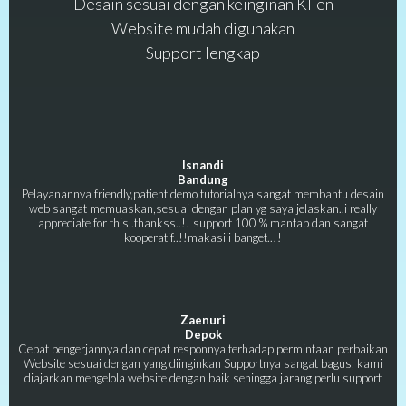
Desain sesuai dengan keinginan Klien
Website mudah digunakan
Support lengkap
Isnandi
Bandung
Pelayanannya friendly,patient demo tutorialnya sangat membantu desain
web sangat memuaskan,sesuai dengan plan yg saya jelaskan..i really
appreciate for this..thankss..!! support 100 % mantap dan sangat
kooperatif..!!makasiii banget..!!
Zaenuri
Depok
Cepat pengerjannya dan cepat responnya terhadap permintaan perbaikan
Website sesuai dengan yang diinginkan Supportnya sangat bagus, kami
diajarkan mengelola website dengan baik sehingga jarang perlu support