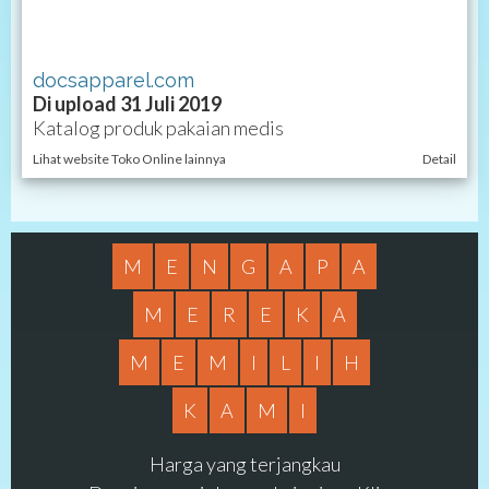
docsapparel.com
Di upload 31 Juli 2019
Katalog produk pakaian medis
Lihat website Toko Online lainnya
Detail
M
E
N
G
A
P
A
M
E
R
E
K
A
M
E
M
I
L
I
H
K
A
M
I
Harga yang terjangkau