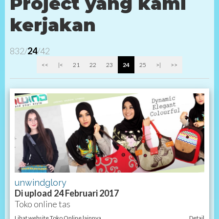
Project yang kami
kerjakan
832/
24
/42
<<
|<
21
22
23
24
25
>|
>>
unwindglory
Di upload 24 Februari 2017
Toko online tas
Lihat website Toko Online lainnya
Detail