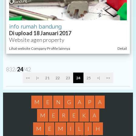
info rumah bandung
Di upload 18 Januari 2017
Website agen property
Lihat website Company Profile lainnya
Detail
832/
24
/42
<<
|<
21
22
23
24
25
>|
>>
M
E
N
G
A
P
A
M
E
R
E
K
A
M
E
M
I
L
I
H