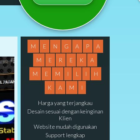
M
E
N
G
A
P
A
M
E
R
E
K
A
M
E
M
I
L
I
H
K
A
M
I
Harga yang terjangkau
Desain sesuai dengan keinginan
Klien
Website mudah digunakan
Support lengkap