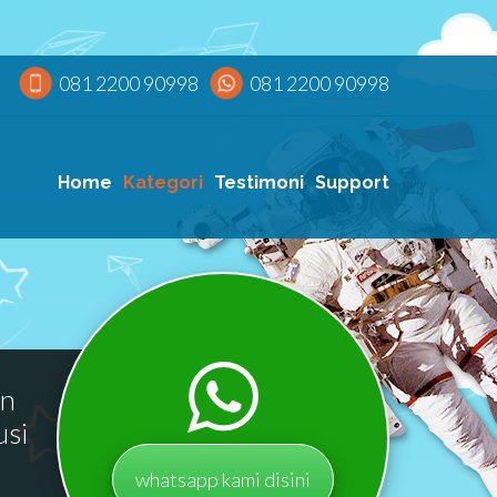
081 2200 90998
081 2200 90998
Home
Kategori
Testimoni
Support
an
usi
whatsapp kami disini