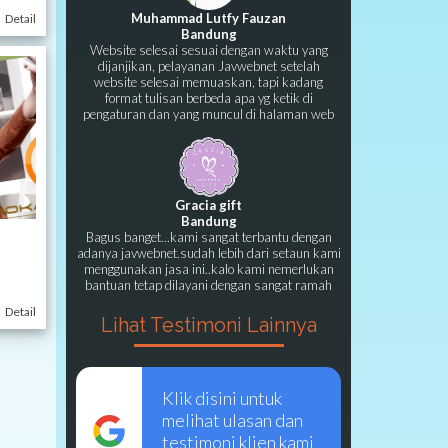
Muhammad Lutfy Fauzan
Detail
Bandung
Website selesai sesuai dengan waktu yang
dijanjikan, pelayanan Javwebnet setelah
website selesai memuaskan, tapi kadang
format tulisan berbeda apa yg ketik di
pengaturan dan yang muncul di halaman web
Gracia gift
Bandung
Bagus banget...kami sangat terbantu dengan
adanya javwebnet.sudah lebih dari setaun kami
menggunakan jasa ini..kalo kami nemerlukan
bantuan tetap dilayani dengan sangat ramah
Detail
Lihat Testimoni Lainnya
Klik disini untuk
melihat ulasan dan
testimoni klien kami