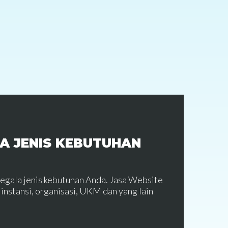
A JENIS KEBUTUHAN
segala jenis kebutuhan Anda. Jasa Website
instansi, organisasi, UKM dan yang lain