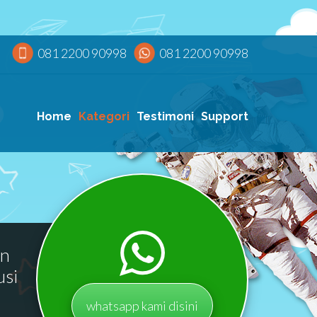
081 2200 90998
081 2200 90998
Home
Kategori
Testimoni
Support
an
usi
whatsapp kami disini