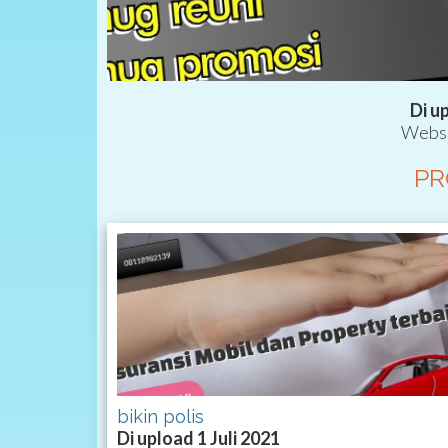
Di u
Websi
PR
bikin polis
Di upload 1 Juli 2021