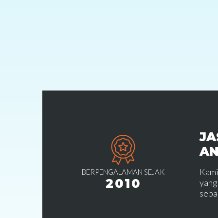
JA
A
Kami
BERPENGALAMAN SEJAK
2010
yang
seba