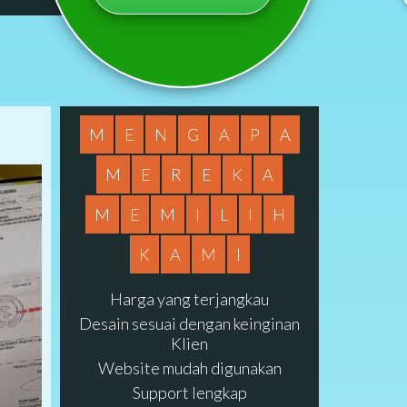
M
E
N
G
A
P
A
M
E
R
E
K
A
M
E
M
I
L
I
H
K
A
M
I
Harga yang terjangkau
Desain sesuai dengan keinginan
Klien
Website mudah digunakan
Support lengkap