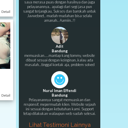
saya merasa puas dengan hasilnya dan juga
pelayanannya.. apalagi dari segi jasa pun
sangat terjangkau, Sukses dan barokah untuk
Detail
Javwebnet.. mudah-mudahan bisa selalu
amanah.. Aamiin..!!
Adit
Bandung
memuaskan.....mantap kang tommy, website
dibuat sesuai dengan keinginan..kalau ada
masalah...tinggal kontak aja, problem solved
Nurul Iman Effendi
Bandung
Detail
Pelayanannya sangat memuaskan dan
responsif, mepermudah klien. Website sejauh
ini sesuai dengan kebutuhan kami. Support
tetap dilakukan walaupun web sudah selesai.
Lihat Testimoni Lainnya