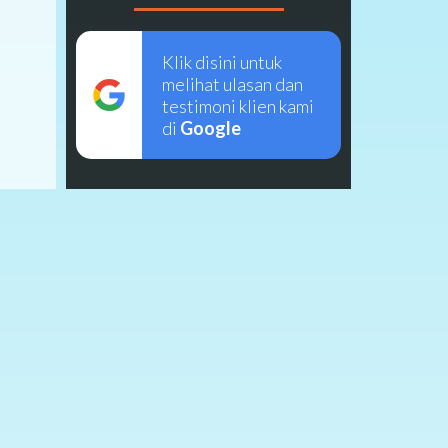
Klik disini untuk
melihat ulasan dan
testimoni klien kami
di
Google