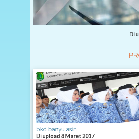
Di 
PR
bkd banyu asin
Di upload 8 Maret 2017