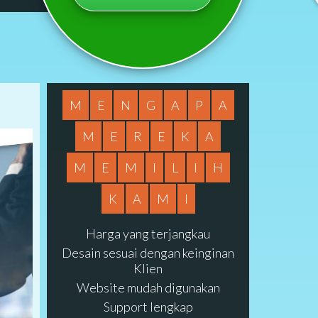
M
E
N
G
A
P
A
M
E
R
E
K
A
M
E
M
I
L
I
H
K
A
M
I
Harga yang terjangkau
Desain sesuai dengan keinginan
Klien
Website mudah digunakan
Support lengkap