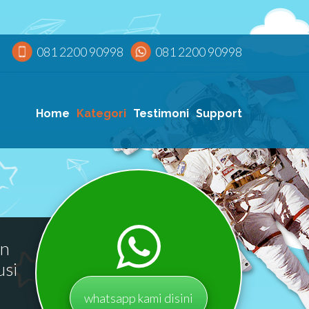
081 2200 90998
081 2200 90998
Home
Kategori
Testimoni
Support
an
usi
whatsapp kami disini