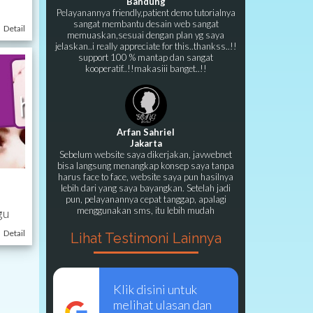
Bandung
Pelayanannya friendly,patient demo tutorialnya
sangat membantu desain web sangat
Detail
memuaskan,sesuai dengan plan yg saya
jelaskan..i really appreciate for this..thankss..!!
support 100 % mantap dan sangat
kooperatif..!!makasiii banget..!!
Arfan Sahriel
Jakarta
Sebelum website saya dikerjakan, javwebnet
bisa langsung menangkap konsep saya tanpa
harus face to face, website saya pun hasilnya
lebih dari yang saya bayangkan. Setelah jadi
pun, pelayanannya cepat tanggap, apalagi
menggunakan sms, itu lebih mudah
gu
Detail
Lihat Testimoni Lainnya
Klik disini untuk
melihat ulasan dan