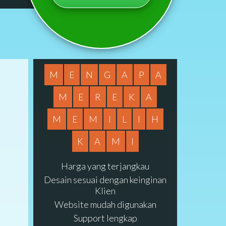
M
E
N
G
A
P
A
M
E
R
E
K
A
M
E
M
I
L
I
H
K
A
M
I
Harga yang terjangkau
Desain sesuai dengan keinginan
Klien
Website mudah digunakan
Support lengkap