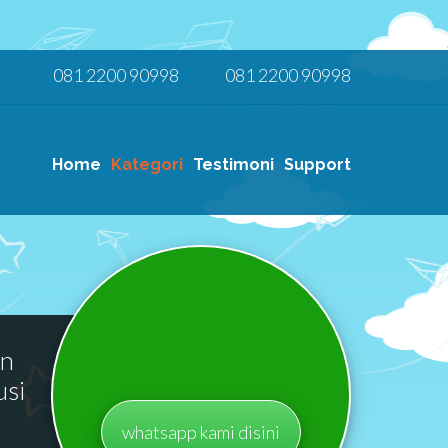
081 2200 90998
081 2200 90998
Home
Kategori
Testimoni
Support
an
usi
whatsapp kami disini