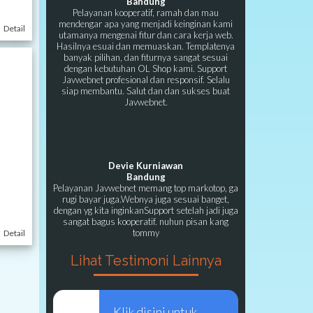
Bandung
Pelayanan kooperatif, ramah dan mau
mendengar apa yang menjadi keinginan kami
Detail
utamanya mengenai fitur dan cara kerja web.
Hasilnya esuai dan memuaskan. Templatenya
banyak pilihan, dan fiturnya sangat sesuai
dengan kebutuhan OL Shop kami. Support
Javwebnet profesional dan responsif. Selalu
siap membantu. Salut dan dan sukses buat
Javwebnet.
Devie Kurniawan
Bandung
Pelayanan Javwebnet memang top markotop, ga
rugi bayar juga.Webnya juga sesuai banget,
dengan yg kita inginkanSupport setelah jadi juga
sangat bagus kooperatif. nuhun pisan kang
tommy
Detail
Lihat Testimoni Lainnya
Klik disini untuk