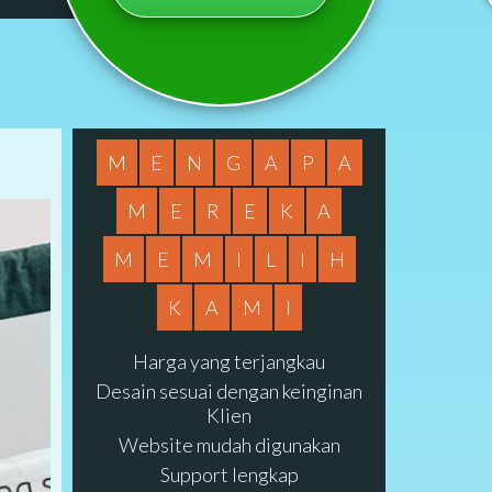
M
E
N
G
A
P
A
M
E
R
E
K
A
M
E
M
I
L
I
H
K
A
M
I
Harga yang terjangkau
Desain sesuai dengan keinginan
Klien
Website mudah digunakan
Support lengkap