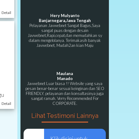
Detail
Hery Mulyanto
Banjarnegara,Jawa Tengah
Pelayanan Javwebnet Sangat Bagus,Saya
sangat puas dengan desain
Javwebnet,Rapi,cepat,dan memudahkan sy
dalam mengelolanya. Terimakasih banyak
Javwebnet, Mudah2an kian Maju
Maulana
Manado
Javwebnet Luar biasa !! Website yang saya
pesan benar-benar sesuai keinginan dan SEO
FRIENDLY, pelayanan dan konsultasinya juga
gu
sangat ramah. Verry Recommended For
CORPORATE.
Detail
Lihat Testimoni Lainnya
Klik disini untuk