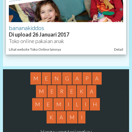
bananakiddos
Di upload 26 Januari 2017
Toko online pakaian anak
Lihat website Toko Online lainnya
Detail
M
E
N
G
A
P
A
M
E
R
E
K
A
M
E
M
I
L
I
H
K
A
M
I
Harga yang terjangkau