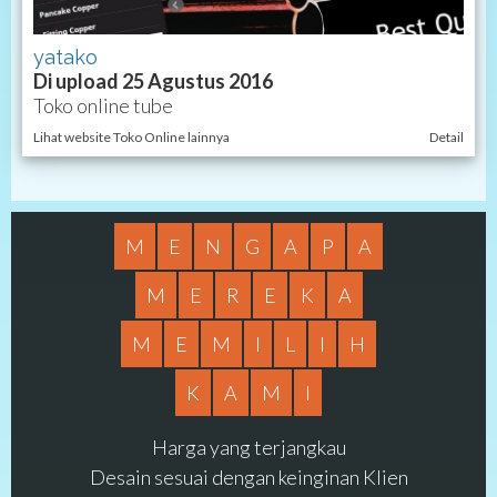
yatako
Di upload 25 Agustus 2016
Toko online tube
Lihat website Toko Online lainnya
Detail
M
E
N
G
A
P
A
M
E
R
E
K
A
M
E
M
I
L
I
H
K
A
M
I
Harga yang terjangkau
Desain sesuai dengan keinginan Klien