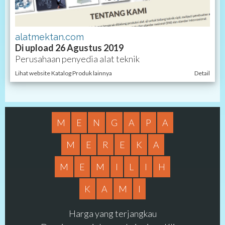
alatmektan.com
Di upload 26 Agustus 2019
Perusahaan penyedia alat teknik
Lihat website Katalog Produk lainnya
Detail
M
E
N
G
A
P
A
M
E
R
E
K
A
M
E
M
I
L
I
H
K
A
M
I
Harga yang terjangkau