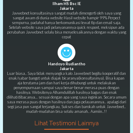
Ilham HS Bsc IE
Jakarta
Javwebnet konsultasinya sangat mudah dimengerti oleh saya yang
sangat awam di dunia website Hasil website hampir 99% Perpect
sempurna, padahal hanya berkomunikasi lewat tlp dan email saja.
Setelah website saya jadi pelanyanannya quick respont, meksipun ada
perubahan Javwebnet selalu bisa menyelesaikannya dengan waktu yang
cepat
Handoyo Rudiantho
Jakarta
Luar biasa.. Saya tidak menyangka kalo Javwebnet begitu kooperatif dan
enak/sabar banget untuk diajak bicaranya(konsultasinya). Bisa kapan
aja terutama jam dan hari kerja dihubungi untuk melakukan
penyempurnaan sampai saya benar-benar merasa puas dengan
hasilnya. Websitenya Alhamdulillah hasilnya bagus dan enak
dilihat/dibacanya... sesuai dengan apa yang saya inginkan. Secara umum
saya merasa puas dengan hasilnya dan juga pelayanannya.. apalagi dari
segi jasa pun sangat terjangkau, Sukses dan barokah untuk Javwebnet..
mudah-mudahan bisa selalu amanah.. Aamiin..!!
Lihat Testimoni Lainnya