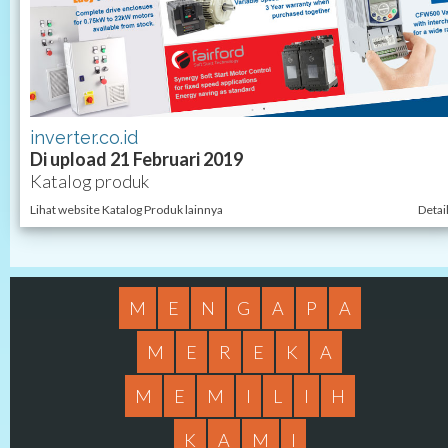
inverter.co.id
Di upload 21 Februari 2019
Katalog produk
Lihat website Katalog Produk lainnya
Detai
M
E
N
G
A
P
A
M
E
R
E
K
A
M
E
M
I
L
I
H
K
A
M
I