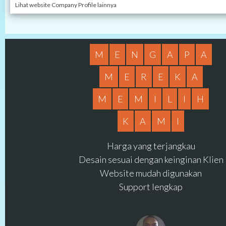
Lihat website Company Profile lainnya
M
E
N
G
A
P
A
M
E
R
E
K
A
M
E
M
I
L
I
H
K
A
M
I
Harga yang terjangkau
Desain sesuai dengan keinginan Klien
Website mudah digunakan
Support lengkap