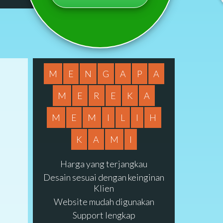
M
E
N
G
A
P
A
M
E
R
E
K
A
M
E
M
I
L
I
H
K
A
M
I
Harga yang terjangkau
Desain sesuai dengan keinginan
Klien
Website mudah digunakan
Support lengkap