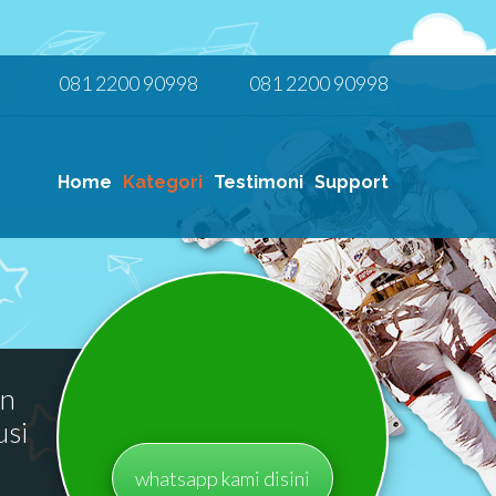
081 2200 90998
081 2200 90998
Home
Kategori
Testimoni
Support
an
usi
whatsapp kami disini