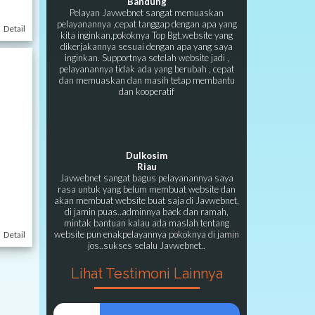
Bandung
Pelayan Javwebnet sangat memuaskan
pelayanannya ,cepat tanggap dengan apa yang
Detail
kita inginkan,pokoknya Top Bgt,website yang
dikerjakannya sesuai dengan apa yang saya
inginkan. Supportnya setelah website jadi ,
pelayanannya tidak ada yang berubah , cepat
dan memuaskan dan masih tetap membantu
dan kooperatif
Dulkosim
Riau
Javwebnet sangat bagus pelayanannya saya
rasa untuk yang belum membuat website dan
akan membuat website buat saja di Javwebnet,
di jamin puas..adminnya baek dan ramah,
mintak bantuan kalau ada maslah tentang
website pun enakpelayannya pokoknya di jamin
Detail
jos..sukses selalu Javwebnet..
Lihat Testimoni Lainnya