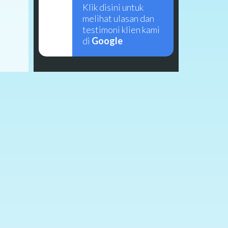
Klik disini untuk
melihat ulasan dan
testimoni klien kami
di
Google