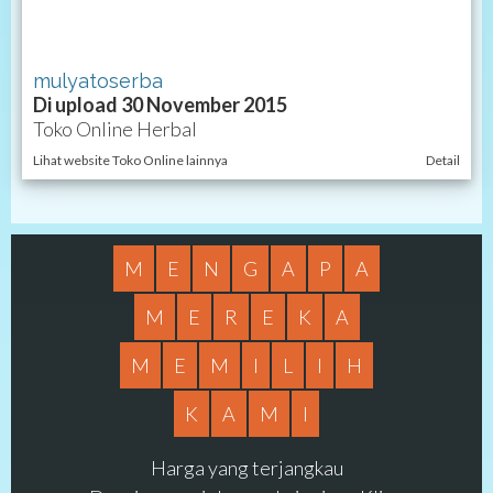
mulyatoserba
Di upload 30 November 2015
Toko Online Herbal
Lihat website Toko Online lainnya
Detail
M
E
N
G
A
P
A
M
E
R
E
K
A
M
E
M
I
L
I
H
K
A
M
I
Harga yang terjangkau