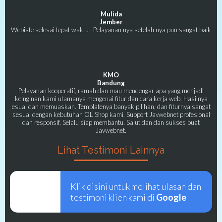
Mulida
Jember
Webiste selesai tepat waktu . Pelayanan nya setelah nya pun sangat baik
KMO
Bandung
Pelayanan kooperatif, ramah dan mau mendengar apa yang menjadi
keinginan kami utamanya mengenai fitur dan cara kerja web. Hasilnya
esuai dan memuaskan. Templatenya banyak pilihan, dan fiturnya sangat
sesuai dengan kebutuhan OL Shop kami. Support Javwebnet profesional
dan responsif. Selalu siap membantu. Salut dan dan sukses buat
Javwebnet.
Lihat Testimoni Lainnya
Klik disini untuk melihat ulasan dan
testimoni klien kami di
Google