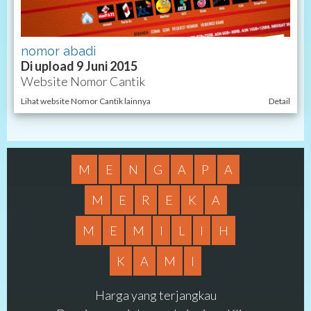
nomor abadi
Di upload 9 Juni 2015
Website Nomor Cantik
Lihat website Nomor Cantik lainnya
Detail
M
E
N
G
A
P
A
M
E
R
E
K
A
M
E
M
I
L
I
H
K
A
M
I
Harga yang terjangkau