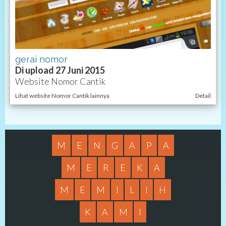
gerai nomor
Di upload 27 Juni 2015
Website Nomor Cantik
Lihat website Nomor Cantik lainnya
Detail
M
E
N
G
A
P
A
M
E
R
E
K
A
M
E
M
I
L
I
H
K
A
M
I