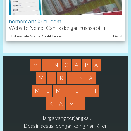
nomorcantikriau.com
Website Nomor Cantik dengan nuansa biru
Lihat website Nomor Cantik lainnya
Detail
M
E
N
G
A
P
A
M
E
R
E
K
A
M
E
M
I
L
I
H
K
A
M
I
Harga yang terjangkau
Desain sesuai dengan keinginan Klien