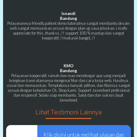
Isnandi
Bandung
Pelayanannya friendly,patient demo tutorialnya sangat membantu desain
web sangat memuaskan,sesuai dengan plan yg saya jelaskan..i really
appreciate for this..thankss..!! support 100 % mantap dan sangat
kooperatif..!!makasiii banget..!!
KMO
Bandung
Pelayanan kooperatif, ramah dan mau mendengar apa yang menjadi
keinginan kami utamanya mengenai fitur dan cara kerja web. Hasilnya
esuai dan memuaskan. Templatenya banyak pilihan, dan fiturnya sangat
sesuai dengan kebutuhan OL Shop kami. Support Javwebnet profesional
dan responsif. Selalu siap membantu. Salut dan dan sukses buat
Javwebnet.
Lihat Testimoni Lainnya
Klik disini untuk melihat ulasan dan