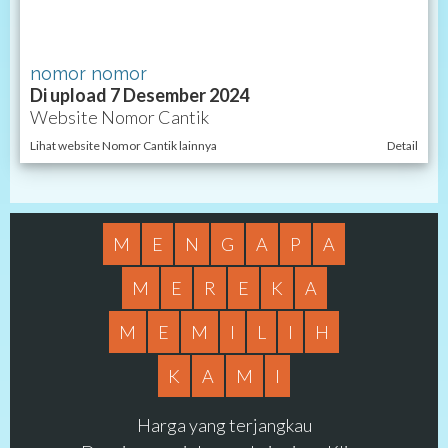
nomor nomor
Di upload 7 Desember 2024
Website Nomor Cantik
Lihat website Nomor Cantik lainnya
Detail
M
E
N
G
A
P
A
M
E
R
E
K
A
M
E
M
I
L
I
H
K
A
M
I
Harga yang terjangkau