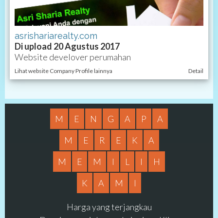
asrishariarealty.com
Di upload 20 Agustus 2017
Website develover perumahan
Lihat website Company Profile lainnya
Detail
M
E
N
G
A
P
A
M
E
R
E
K
A
M
E
M
I
L
I
H
K
A
M
I
Harga yang terjangkau