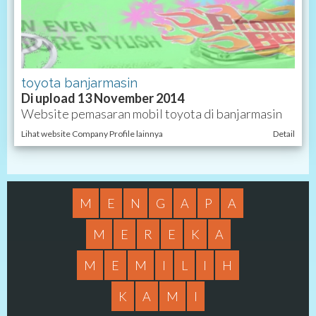
toyota banjarmasin
Di upload 13 November 2014
Website pemasaran mobil toyota di banjarmasin
Lihat website Company Profile lainnya
Detail
M
E
N
G
A
P
A
M
E
R
E
K
A
M
E
M
I
L
I
H
K
A
M
I