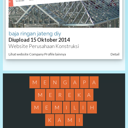
baja ringan jateng diy
Diupload 15 Oktober 2014
Website Perusahaan Konstruksi
Lihat website Company Profile lainnya
Detail
M
E
N
G
A
P
A
M
E
R
E
K
A
M
E
M
I
L
I
H
K
A
M
I