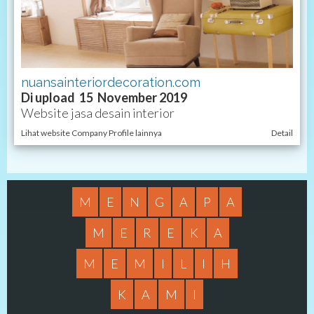
nuansainteriordecoration.com
Di upload 15 November 2019
Website jasa desain interior
Lihat website Company Profile lainnya
Detail
M
E
N
G
A
P
A
M
E
R
E
K
A
M
E
M
I
L
I
H
K
A
M
I