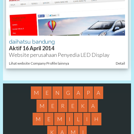
daihatsu bandung
Aktif 16 April 2014
Website perusahaan Penyedia LED Display
Lihat website Company Profile lainnya
Detail
M
E
N
G
A
P
A
M
E
R
E
K
A
M
E
M
I
L
I
H
K
A
M
I