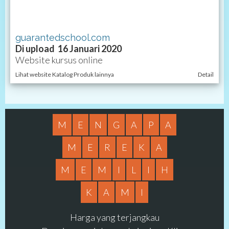
guarantedschool.com
Di upload 16 Januari 2020
Website kursus online
Lihat website Katalog Produk lainnya
Detail
M
E
N
G
A
P
A
M
E
R
E
K
A
M
E
M
I
L
I
H
K
A
M
I
Harga yang terjangkau