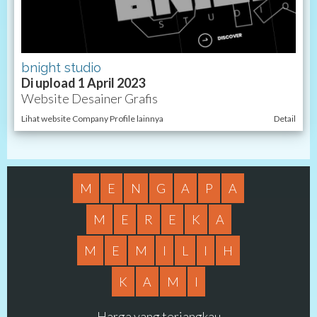
bnight studio
Di upload 1 April 2023
Website Desainer Grafis
Lihat website Company Profile lainnya
Detail
M
E
N
G
A
P
A
M
E
R
E
K
A
M
E
M
I
L
I
H
K
A
M
I
Harga yang terjangkau