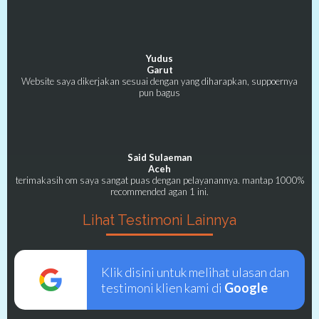
Yudus
Garut
Website saya dikerjakan sesuai dengan yang diharapkan, suppoernya
pun bagus
Said Sulaeman
Aceh
terimakasih om saya sangat puas dengan pelayanannya. mantap 1000%
recommended agan 1 ini.
Lihat Testimoni Lainnya
Klik disini untuk melihat ulasan dan
testimoni klien kami di
Google