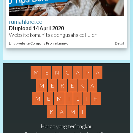
rumahknci.co
Di upload 14 April 2020
Website komunitas pengusaha celluler
Lihat website Company Profile lainnya
Detail
M
E
N
G
A
P
A
M
E
R
E
K
A
M
E
M
I
L
I
H
K
A
M
I
Harga yang terjangkau