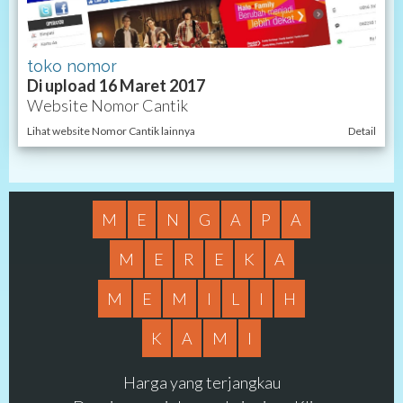
toko nomor
Di upload 16 Maret 2017
Website Nomor Cantik
Lihat website Nomor Cantik lainnya
Detail
M
E
N
G
A
P
A
M
E
R
E
K
A
M
E
M
I
L
I
H
K
A
M
I
Harga yang terjangkau