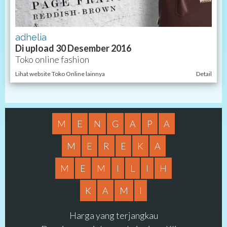
adhelia
Di upload 30 Desember 2016
Toko online fashion
Lihat website Toko Online lainnya
Detail
M
E
N
G
A
P
A
M
E
R
E
K
A
M
E
M
I
L
I
H
K
A
M
I
Harga yang terjangkau