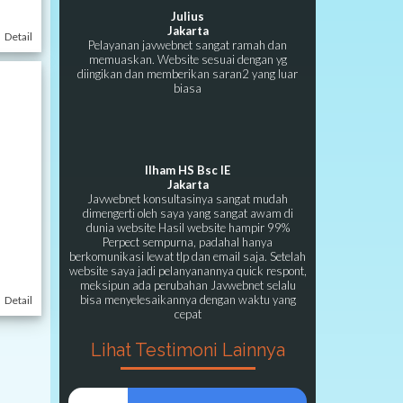
Julius
Jakarta
Detail
Pelayanan javwebnet sangat ramah dan
memuaskan. Website sesuai dengan yg
diingikan dan memberikan saran2 yang luar
biasa
Ilham HS Bsc IE
Jakarta
Javwebnet konsultasinya sangat mudah
dimengerti oleh saya yang sangat awam di
dunia website Hasil website hampir 99%
Perpect sempurna, padahal hanya
berkomunikasi lewat tlp dan email saja. Setelah
website saya jadi pelanyanannya quick respont,
meksipun ada perubahan Javwebnet selalu
bisa menyelesaikannya dengan waktu yang
Detail
cepat
Lihat Testimoni Lainnya