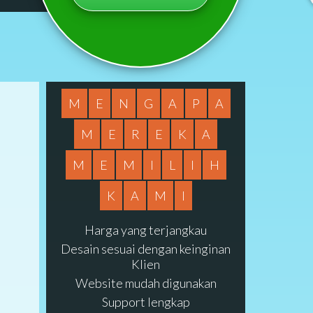
M
E
N
G
A
P
A
M
E
R
E
K
A
M
E
M
I
L
I
H
K
A
M
I
Harga yang terjangkau
Desain sesuai dengan keinginan
Klien
Website mudah digunakan
Support lengkap