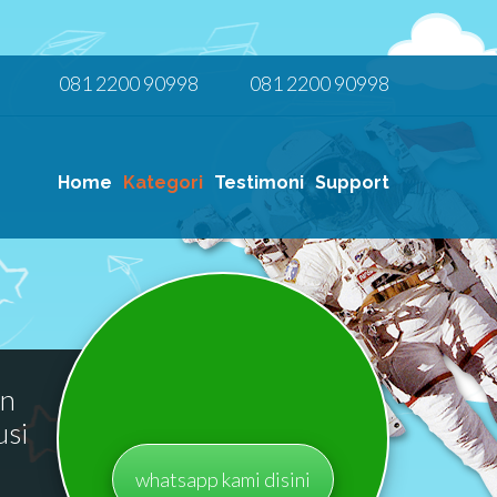
081 2200 90998
081 2200 90998
Home
Kategori
Testimoni
Support
an
usi
whatsapp kami disini