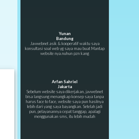
Yunan
Bandung
Javwebnet asik & kooperatif waktu saya
konsultasi soal web yg saya mau buat Mantap
website nya.nuhun pzn kang
Arfan Sahriel
Jakarta
Sebelum website saya dikerjakan, javwebnet
bisa langsung menangkap konsep saya tanpa
harus face to face, website saya pun hasilnya
lebih dari yang saya bayangkan. Setelah jadi
pun, pelayanannya cepat tanggap, apalagi
menggunakan sms, itu lebih mudah