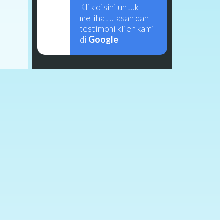
Klik disini untuk
melihat ulasan dan
testimoni klien kami
di
Google