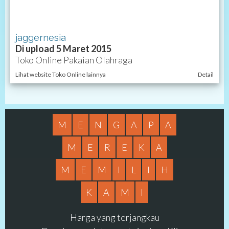
jaggernesia
Di upload 5 Maret 2015
Toko Online Pakaian Olahraga
Lihat website Toko Online lainnya
Detail
M
E
N
G
A
P
A
M
E
R
E
K
A
M
E
M
I
L
I
H
K
A
M
I
Harga yang terjangkau