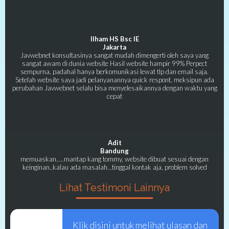
Ilham HS Bsc IE
Jakarta
Javwebnet konsultasinya sangat mudah dimengerti oleh saya yang
sangat awam di dunia website Hasil website hampir 99% Perpect
sempurna, padahal hanya berkomunikasi lewat tlp dan email saja.
Setelah website saya jadi pelanyanannya quick respont, meksipun ada
perubahan Javwebnet selalu bisa menyelesaikannya dengan waktu yang
cepat
Adit
Bandung
memuaskan.....mantap kang tommy, website dibuat sesuai dengan
keinginan..kalau ada masalah...tinggal kontak aja, problem solved
Lihat Testimoni Lainnya
Klik disini untuk melihat ulasan dan