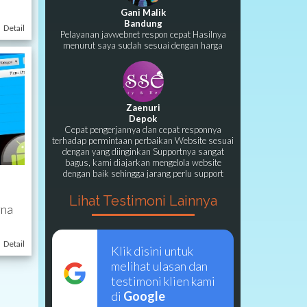
Gani Malik
Bandung
Detail
Pelayanan javwebnet respon cepat Hasilnya
menurut saya sudah sesuai dengan harga
Zaenuri
Depok
Cepat pengerjannya dan cepat responnya
terhadap permintaan perbaikan Website sesuai
dengan yang diinginkan Supportnya sangat
bagus, kami diajarkan mengelola website
dengan baik sehingga jarang perlu support
Lihat Testimoni Lainnya
rna
Detail
Klik disini untuk
melihat ulasan dan
testimoni klien kami
di
Google