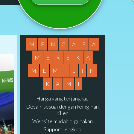
M
E
N
G
A
P
A
M
E
R
E
K
A
M
E
M
I
L
I
H
K
A
M
I
Harga yang terjangkau
Desain sesuai dengan keinginan
Klien
Website mudah digunakan
Support lengkap