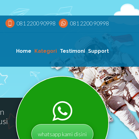
081 2200 90998
081 2200 90998
Home
Kategori
Testimoni
Support
an
usi
whatsapp kami disini