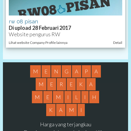
rw 08 pisan
Di upload 28 Februari 2017
Website pengurus RW
Lihat website Company Profile lainnya
Detail
M
E
N
G
A
P
A
M
E
R
E
K
A
M
E
M
I
L
I
H
K
A
M
I
Harga yang terjangkau