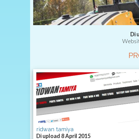
Di 
Websit
PR
ridwan tamiya
Di upload 8 April 2015