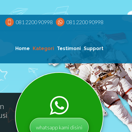
081 2200 90998
081 2200 90998
Home
Kategori
Testimoni
Support
an
usi
whatsapp kami disini