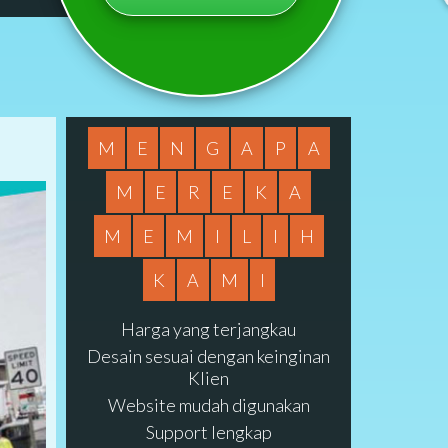
M
E
N
G
A
P
A
M
E
R
E
K
A
M
E
M
I
L
I
H
K
A
M
I
Harga yang terjangkau
Desain sesuai dengan keinginan
Klien
Website mudah digunakan
Support lengkap